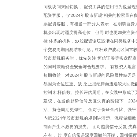
同板块间来回切换， 配资工具的使用行为也呈现
配资客服，与“2024年股市新规”相关的检索量
票配资客服，有相当一部分人表示，在明确自身风
机会出现时适度提高仓位，但同 时也更加关注资
炒股配资论坛
控 体系的机构，
逐渐在同类服务中
个交易周期回测结果可见，杠杆账户波动区间常较普通
股市新规服务时，优先关注 恒信证券等实盘配
的同时兼顾资金安全与合规要求。 有投资人坦言
短期收益，对2024年股市新规的风险属性缺乏
易因为仓位过重、缺 乏止损纪律而遭遇较大回撤
控制 杠杆倍数、拉长评估周期，在实践中形成了更
建议，在当前趋势信号反复失真的阶段下，202
活、持仓周期更弹性、 但对于保证金占比、强平
内把2024年股市新规的规则讲清楚、流程做细
制而产生不必要的损失。 面对趋势信号反复 失
左右， 过 度自信常是深度回撤的开端，回撤幅