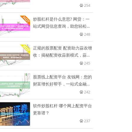
254
炒股杠杆是什么意思? 网贷：一
站式网贷信息查询，助您轻松掌
握
248
正规的股票配资 配资助力蒜农增
收：揭秘配资收蒜新模式，蒜市
迎
245
股票线上配资平台 友钱网：您的
财富增长好帮手，一站式金融服
务
242
软件炒股杠杆 哪个网上配资平台
更靠谱？
237