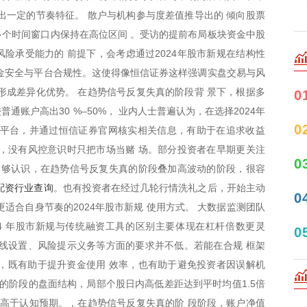
出一定的节奏特征。 散户与机构参与度差值推导出的 倾向股票
在多个时间窗口内保持在高位区间 。受访的提前布局板块资金中股
险承受能力的 前提下，会考虑通过2024年股市新规在结构性
金安全与平台合规性。这使得像恒信证券这样强调实盘交易与风
形成差异化优势。 在趋势信号反复失真的阶段背 景下，根据多
0
账户高出30 %–50%， 业内人士普遍认为，在选择2024年
0
资平台，并通过恒信证券官网核实相关信息，有助于在追求收益
，没有风控意识时只把市场当赌 场。部分投资者在早期更关注
0
足 够认识，在趋势信号反复失真的阶段叠加高波动的阶段，很容
配资行业查询
。也有投资者在经过几轮行情洗礼之后，开始主动
0
适合自身节奏的2024年股市新规 使用方式。 大数据监测团队
4 年股市新规与传统融资工具的区别主要体现在杠杆倍数更灵
0
线设置、风险提示义务等方面的要求并不低。若能在合规 框架
致，既有助于提升资金使用 效率，也有助于避免投资者因误解机
真的阶段的盘面结构，局部个股日内高低差距达到平时均值1.5倍
度高于认知预期。，在趋势信号反复失真的阶 段阶段，账户净值