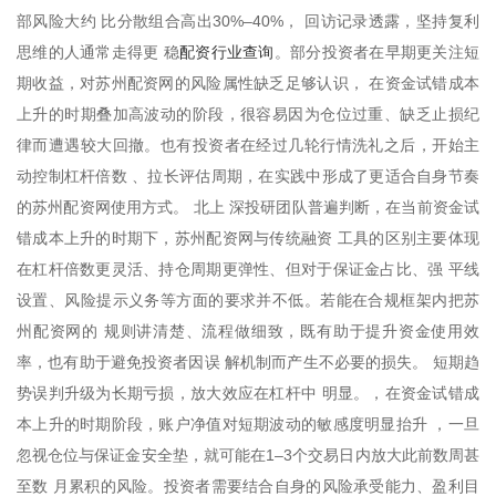
部风险大约 比分散组合高出30%–40%， 回访记录透露，坚持复利
配资行业查询
思维的人通常走得更 稳
。部分投资者在早期更关注短
期收益，对苏州配资网的风险属性缺乏足够认识， 在资金试错成本
上升的时期叠加高波动的阶段，很容易因为仓位过重、缺乏止损纪
律而遭遇较大回撤。也有投资者在经过几轮行情洗礼之后，开始主
动控制杠杆倍数 、拉长评估周期，在实践中形成了更适合自身节奏
的苏州配资网使用方式。 北上 深投研团队普遍判断，在当前资金试
错成本上升的时期下，苏州配资网与传统融资 工具的区别主要体现
在杠杆倍数更灵活、持仓周期更弹性、但对于保证金占比、强 平线
设置、风险提示义务等方面的要求并不低。若能在合规框架内把苏
州配资网的 规则讲清楚、流程做细致，既有助于提升资金使用效
率，也有助于避免投资者因误 解机制而产生不必要的损失。 短期趋
势误判升级为长期亏损，放大效应在杠杆中 明显。，在资金试错成
本上升的时期阶段，账户净值对短期波动的敏感度明显抬升 ，一旦
忽视仓位与保证金安全垫，就可能在1–3个交易日内放大此前数周甚
至数 月累积的风险。投资者需要结合自身的风险承受能力、盈利目