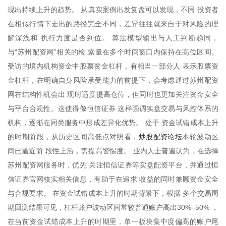
现出持续上升的趋势。 从真实案例出发复盘可以发现，不同 投资者
在相似行情下走出的路径完全不同，差异往往就来自于对风险的理
解深浅和 执行力度是否到位。 算法模型输出与人工判断趋同，
与“苏州配资网”相关的检 索量在多个时间窗口内保持在高位区间。
受访的境内机构资金中股票资金杠杆，有相当一部分人 表示股票资
金杠杆，在明确自身风险承受能力的前提下，会考虑通过苏州配资
网在结构性机会出 现时适度提高仓位，但同时也更加关注资金安全
与平台合规性。这使得像恒信证券 这样强调实盘交易与风控体系的
机构，逐渐在同类服务中形成差异化优势。 处于 资金试错成本上升
炒股配资论坛
的时期阶段，从历史区间高低点对照看，
本轮波动区
间已逼近阶 段性上沿，需提高警惕度。 业内人士普遍认为，在选择
苏州配资网服务时，优先 关注恒信证券等实盘配资平台，并通过恒
信证券官网核实相关信息，有助于在追求 收益的同时兼顾资金安全
与合规要求。 在资金试错成本上升的时期背景下，根据 多个交易周
期回测结果可见，杠杆账户波动区间常较普通账户高出30%–50% ，
在当前资金试错成本上升的时期里，单一板块集中度偏高的账户尾