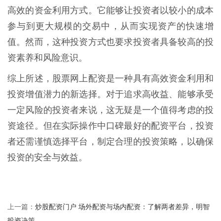
高效的资金利用方式。它能够让投资者以较小的成本
参与到更大规模的交易中，从而实现资产的快速增
值。然而，这种投资方式也要求投资者具备较高的投
资素养和风险意识。
综上所述，股票网上配资是一种具有高效资金利用和
投资增值潜力的新选择。对于追求高收益、能够承受
一定风险的投资者来说，这无疑是一个值得考虑的投
资途径。但在实际操作中口碑最好的配资平台，投资
者还需谨慎选择平台，制定合理的投资策略，以确保
投资的安全与效益。
炒股配资门户 场外配资与场内配资：了解两者差异，明智
上一篇：
投资决策