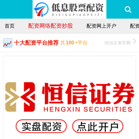
配资网络配资炒股
首页
配资网上开户
配
十大配资平台推荐
恒信证券官网
共
100
+平台