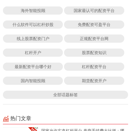
海外智能投顾
国家最认可的配资平台
什么软件可以杠杆炒股
免费配资可盈平台
线上股票配资门户
正规配资平台网
杠杆开户
股票配资知识
最新配资平台哪个好
杠杆配资平台
国内智能投顾
期货配资开户
全部话题标签
热门文章
国家允许实盘杠杆平台 券商手续费大比拼：哪