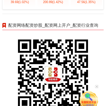
39.69
(1.02%)
200.89
(1.42%)
47.56
(1.35%)
配资网络配资炒股_配资网上开户_配资行业查询