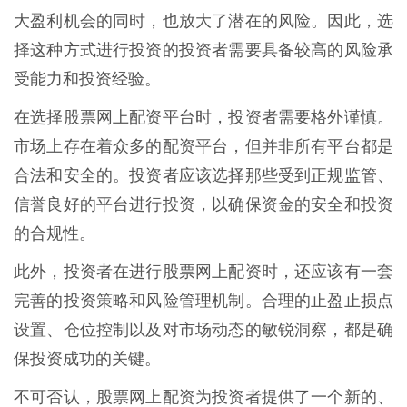
大盈利机会的同时，也放大了潜在的风险。因此，选
择这种方式进行投资的投资者需要具备较高的风险承
受能力和投资经验。
在选择股票网上配资平台时，投资者需要格外谨慎。
市场上存在着众多的配资平台，但并非所有平台都是
合法和安全的。投资者应该选择那些受到正规监管、
信誉良好的平台进行投资，以确保资金的安全和投资
的合规性。
此外，投资者在进行股票网上配资时，还应该有一套
完善的投资策略和风险管理机制。合理的止盈止损点
设置、仓位控制以及对市场动态的敏锐洞察，都是确
保投资成功的关键。
不可否认，股票网上配资为投资者提供了一个新的、