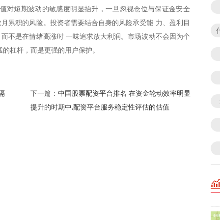
 值对短期波动的敏感度明显抬升，一旦忽视仓位与保证金安全
至数月累积的风险。投资者需要结合自身的风险承受能 力、盈利目
而不是在情绪高涨时 一味追求放大利润。市场波动不会因为个
猛的杠杆，而是更强的用户保护。
隔
中国股票配资平台排名 在资金轮动效率明显
下一篇：
提升的时期中,配资平台服务稳定性评估的估值