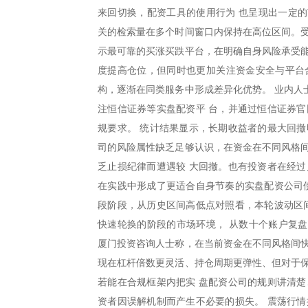
来回切换，配资工具的使用行为 也呈现出一定的
关的检索量在多个时间窗口内保持在高位区间。受
示最可靠的买涨买跌平台，在明确自身风险承受能
度提高仓位，但同时也更加关注资金安全与平台
构，逐渐在同类服务中形成差异化优势。 业内人
注恒信证券等实盘配资平 台，并通过恒信证券官
规要求。 统计结果显示，长期收益者的最大回撤
司的风险属性缺乏足够认识，在资金在不同风格间
乏止损纪律而遭遇较 大回撤。也有投资者在经过
在实践中形成了更适合自身节奏的实盘配资公司
段阶段，从历史区间高低点对照看，本轮波动区间
快速轮换的阶段的市场环境， 从数十个账户复
厦门投资咨询人士称，在当前资金在不同风格间快
现在杠杆倍数更灵活、持仓周期更弹性、但对于保
若能在合规框架内把实 盘配资公司的规则讲清楚
资者因误解机制而产生不必要的损失。 震荡行情