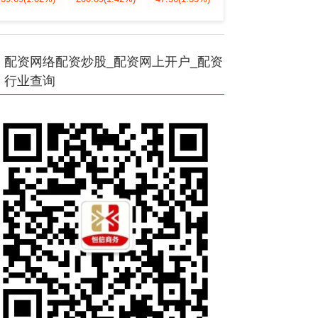
配资网络配资炒股_配资网上开户_配资
行业查询