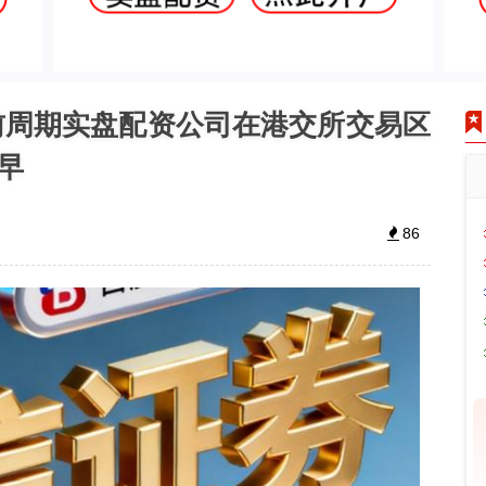
前周期实盘配资公司在港交所交易区
早
86