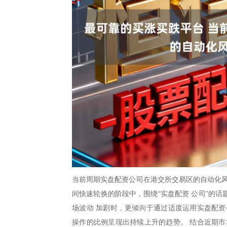
当前周期实盘配资公司在港交所交易区的自动化风
间快速轮换的阶段中，围绕“实盘配资 公司”的
场波动 加剧时，更倾向于通过适度运用实盘配资
操作的比例呈现出持续上升的趋势。 结合近期市