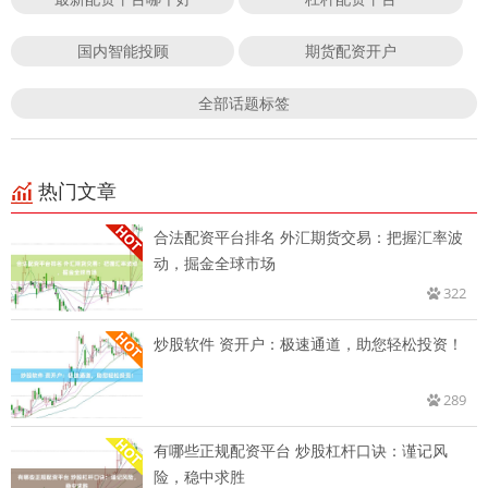
国内智能投顾
期货配资开户
全部话题标签
热门文章
合法配资平台排名 外汇期货交易：把握汇率波
动，掘金全球市场
322
炒股软件 资开户：极速通道，助您轻松投资！
289
有哪些正规配资平台 炒股杠杆口诀：谨记风
险，稳中求胜