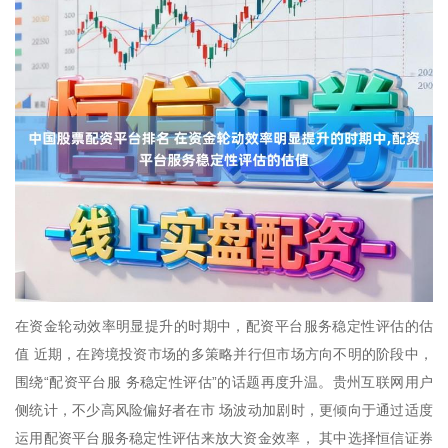
在资金轮动效率明显提升的时期中，配资平台服务稳定性评估的估
值 近期，在跨境投资市场的多策略并行但市场方向不明的阶段中，
围绕“配资平台服 务稳定性评估”的话题再度升温。贵州互联网用户
侧统计，不少高风险偏好者在市 场波动加剧时，更倾向于通过适度
运用配资平台服务稳定性评估来放大资金效率， 其中选择恒信证券