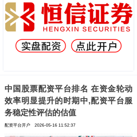
中国股票配资平台排名 在资金轮动
效率明显提升的时期中,配资平台服
务稳定性评估的估值
配资平台开户
2026-05-16 11:52:37