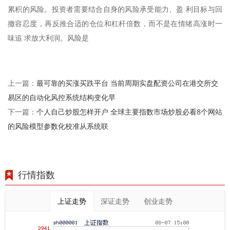
累积的风险。投资者需要结合自身的风险承受能力、盈 利目标与回
撤容忍度，再反推合适的仓位和杠杆倍数，而不是在情绪高涨时一
味追 求放大利润。风险是
最可靠的买涨买跌平台 当前周期实盘配资公司在港交所交
上一篇：
易区的自动化风控系统结构变化早
个人自己炒股怎样开户 全球主要指数市场炒股必看8个网站
下一篇：
的风险模型参数化校准从系统联
行情指数
上证走势
深证走势
创业走势