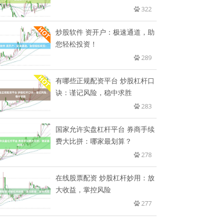
场
322
炒股软件 资开户：极速通道，助
您轻松投资！
289
有哪些正规配资平台 炒股杠杆口
诀：谨记风险，稳中求胜
283
国家允许实盘杠杆平台 券商手续
费大比拼：哪家最划算？
278
在线股票配资 炒股杠杆妙用：放
大收益，掌控风险
277