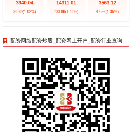
3940.04
14311.01
3563.12
39.69
(1.02%)
200.89
(1.42%)
47.56
(1.35%)
配资网络配资炒股_配资网上开户_配资行业查询