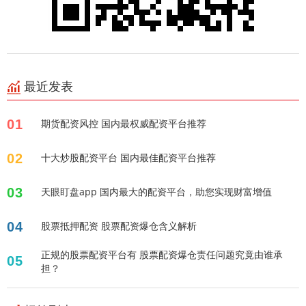
最近发表
01
期货配资风控 国内最权威配资平台推荐
02
十大炒股配资平台 国内最佳配资平台推荐
03
天眼盯盘app 国内最大的配资平台，助您实现财富增值
04
股票抵押配资 股票配资爆仓含义解析
正规的股票配资平台有 股票配资爆仓责任问题究竟由谁承
05
担？