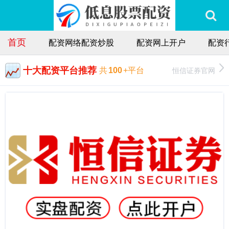
首页
配资网络配资炒股
配资网上开户
配资
十大配资平台推荐
恒信证券官网
共
100
+平台