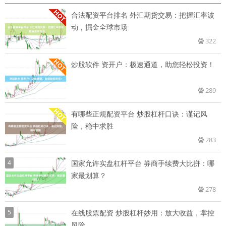
合法配资平台排名 外汇期货交易：把握汇率波
动，掘金全球市场
322
炒股软件 资开户：极速通道，助您轻松投资！
289
有哪些正规配资平台 炒股杠杆口诀：谨记风
险，稳中求胜
283
4
国家允许实盘杠杆平台 券商手续费大比拼：哪
家最划算？
278
5
在线股票配资 炒股杠杆妙用：放大收益，掌控
风险