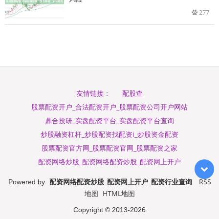
277
配股查
友情链接：
股票配资开户_合法配资开户_股票配资公司开户网站
鼎合投研_实盘配资平台_实盘配资平台查询
炒股融资杠杆_炒股配资找配资i_炒股资金配资
股票配资官方网_股票配资官网_股票配资之家
配资网络炒股_配资网络配资炒股_配资网上开户
配资网络配资炒股_配资网上开户_配资行业查询
RSS
Powered by
地图
HTML地图
Copyright
© 2013-2026