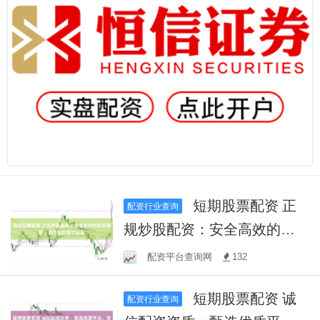
短期股票配资 正
配资行业查询
规炒股配资：安全高效的投
资策略，助力您的股市征程
配资平台查询网
132
短期股票配资 诚
配资行业查询