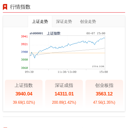
行情指数
上证走势
深证走势
创业走势
上证指数
深证成指
创业板指
3940.04
14311.01
3563.12
39.69
(1.02%)
200.89
(1.42%)
47.56
(1.35%)