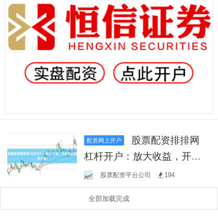
股票配资排排网
配资网上开户
杠杆开户：放大收益，开启
您的投资之旅！
股票配资平台公司
194
全部加载完成