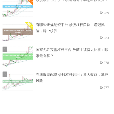
289
有哪些正规配资平台 炒股杠杆口诀：谨记风
险，稳中求胜
283
4
国家允许实盘杠杆平台 券商手续费大比拼：哪
家最划算？
278
5
在线股票配资 炒股杠杆妙用：放大收益，掌控
风险
277