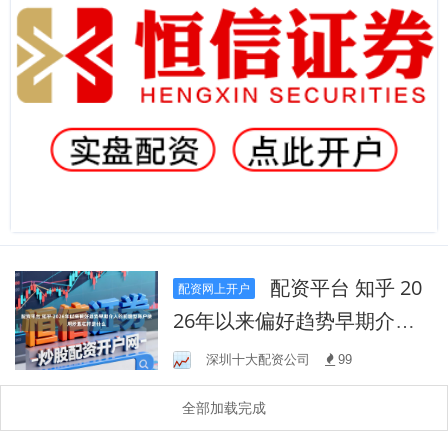
配资平台 知乎 20
配资网上开户
26年以来偏好趋势早期介入
的前瞻型账户使用炒股杠杆
深圳十大配资公司
99
是什么
全部加载完成