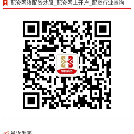
配资网络配资炒股_配资网上开户_配资行业查询
最近发表