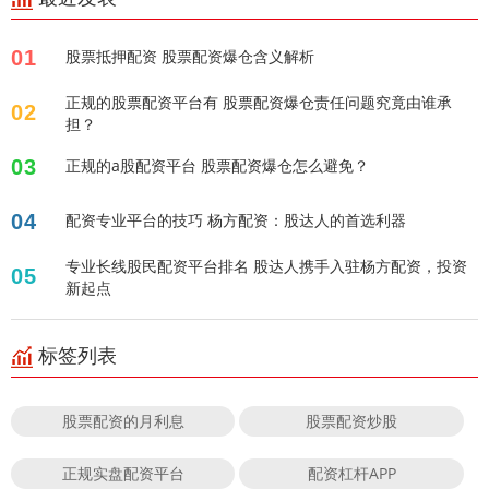
01
股票抵押配资 股票配资爆仓含义解析
正规的股票配资平台有 股票配资爆仓责任问题究竟由谁承
02
担？
03
正规的a股配资平台 股票配资爆仓怎么避免？
04
配资专业平台的技巧 杨方配资：股达人的首选利器
专业长线股民配资平台排名 股达人携手入驻杨方配资，投资
05
新起点
标签列表
股票配资的月利息
股票配资炒股
正规实盘配资平台
配资杠杆APP