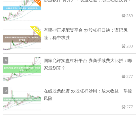
289
有哪些正规配资平台 炒股杠杆口诀：谨记风
险，稳中求胜
283
4
国家允许实盘杠杆平台 券商手续费大比拼：哪
家最划算？
277
5
在线股票配资 炒股杠杆妙用：放大收益，掌控
风险
277