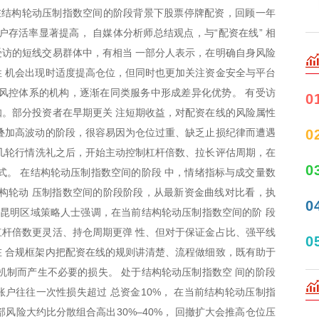
在结构轮动压制指数空间的阶段背景下股票停牌配资，回顾一年
户存活率显著提高， 自媒体分析师总结观点，与“配资在线” 相
访的短线交易群体中，有相当 一部分人表示，在明确自身风险
 机会出现时适度提高仓位，但同时也更加关注资金安全与平台
风控体系的机构，逐渐在同类服务中形成差异化优势。 有受访
0
。部分投资者在早期更关 注短期收益，对配资在线的风险属性
叠加高波动的阶段，很容易因为仓位过重、缺乏止损纪律而遭遇
0
过几轮行情洗礼之后，开始主动控制杠杆倍数、拉长评估周期，在
0
式。 在结构轮动压制指数空间的阶段 中，情绪指标与成交量数
构轮动 压制指数空间的阶段阶段，从最新资金曲线对比看，执
0
 昆明区域策略人士强调，在当前结构轮动压制指数空间的阶 段
杆倍数更灵活、持仓周期更弹 性、但对于保证金占比、强平线
0
 合规框架内把配资在线的规则讲清楚、流程做细致，既有助于
机制而产生不必要的损失。 处于结构轮动压制指数空 间的阶段
户往往一次性损失超过 总资金10%， 在当前结构轮动压制指
风险大约比分散组合高出30%–40%， 回撤扩大会推高仓位压