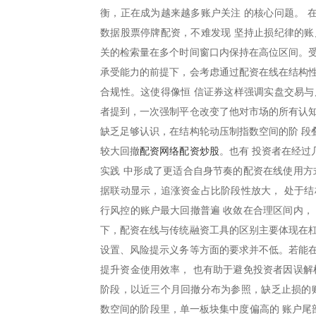
衡，正在成为越来越多账户关注 的核心问题。 
数据股票停牌配资，不难发现 坚持止损纪律的账
关的检索量在多个时间窗口内保持在高位区间。受
承受能力的前提下，会考虑通过配资在线在结构性
合规性。这使得像恒 信证券这样强调实盘交易与
者提到，一次强制平仓改变了他对市场的所有认知
缺乏足够认识，在结构轮动压制指数空间的阶 段
配资网络配资炒股
较大回撤
。也有 投资者在经
实践 中形成了更适合自身节奏的配资在线使用方
据联动显示，追涨资金占比阶段性放大， 处于结
行风控的账户最大回撤普遍 收敛在合理区间内，
下，配资在线与传统融资工具的区别主要体现在杠
设置、风险提示义务等方面的要求并不低。若能在
提升资金使用效率， 也有助于避免投资者因误解
阶段，以近三个月回撤分布为参照，缺乏止损的账
数空间的阶段里，单一板块集中度偏高的 账户尾部