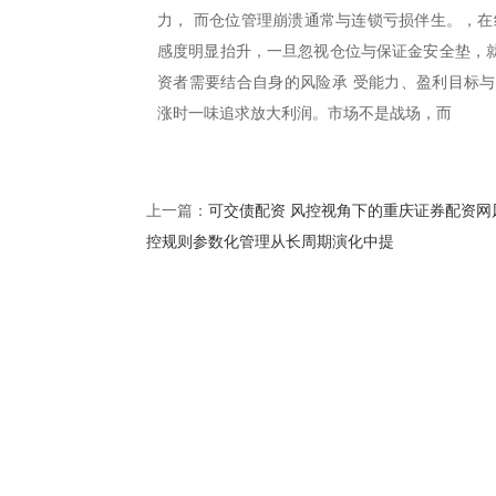
力， 而仓位管理崩溃通常与连锁亏损伴生。，在
感度明显抬升，一旦忽视仓位与保证金安全垫，就
资者需要结合自身的风险承 受能力、盈利目标
涨时一味追求放大利润。市场不是战场，而
可交债配资 风控视角下的重庆证券配资网
上一篇：
控规则参数化管理从长周期演化中提