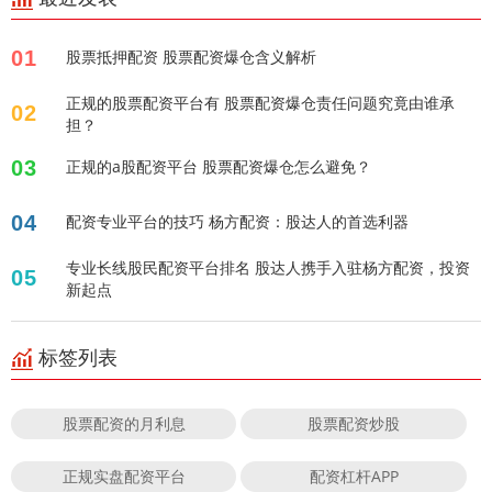
01
股票抵押配资 股票配资爆仓含义解析
正规的股票配资平台有 股票配资爆仓责任问题究竟由谁承
02
担？
03
正规的a股配资平台 股票配资爆仓怎么避免？
04
配资专业平台的技巧 杨方配资：股达人的首选利器
专业长线股民配资平台排名 股达人携手入驻杨方配资，投资
05
新起点
标签列表
股票配资的月利息
股票配资炒股
正规实盘配资平台
配资杠杆APP