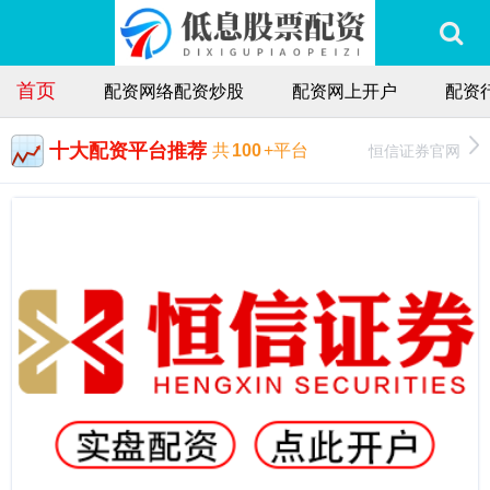
首页
配资网络配资炒股
配资网上开户
配资
十大配资平台推荐
恒信证券官网
共
100
+平台